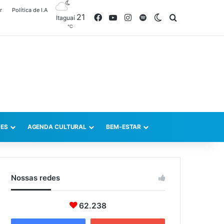
r
Política de I.A
21
Facebook
YouTube
Instagram
Spotify
Switch skin
Procurar po
Itaguaí
℃
ES
AGENDA CULTURAL
BEM-ESTAR
Nossas redes
62.238