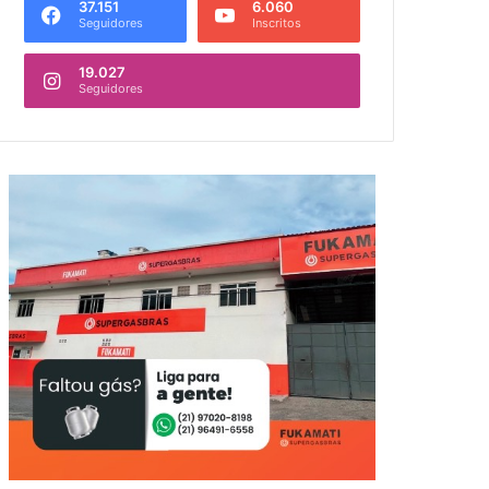
37.151
6.060
Seguidores
Inscritos
19.027
Seguidores