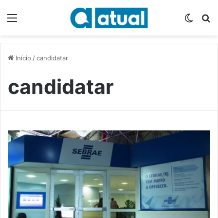
Menu
Switch
P
Início
/
candidatar
candidatar