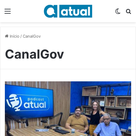
Menu
Switch
P
Início
/
CanalGov
CanalGov