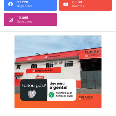
37.220
6.060
Seguidores
Inscritos
19.065
Seguidores