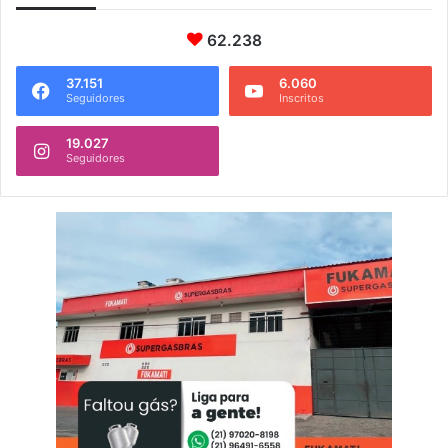
62.238
37.151
6.060
Seguidores
Inscritos
19.027
Seguidores