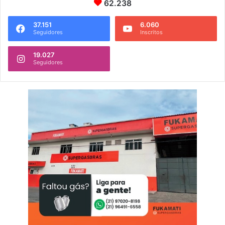
62.238
37.151
6.060
Seguidores
Inscritos
19.027
Seguidores