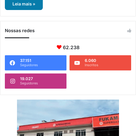
Leia mais »
Nossas redes
62.238
37.151
6.060
Seguidores
Inscritos
19.027
Seguidores