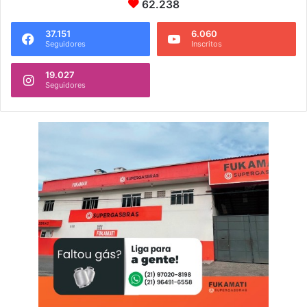
62.238
37.151
6.060
Seguidores
Inscritos
19.027
Seguidores