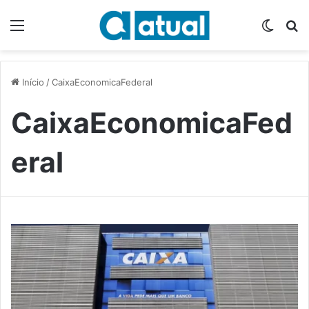
Menu
Switch
P
Início
/
CaixaEconomicaFederal
CaixaEconomicaFed
eral