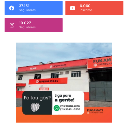
37.151
6.060
Seguidores
Inscritos
19.027
Seguidores