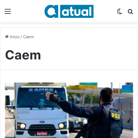
Menu
Switch
P
Início
/
Caem
Caem