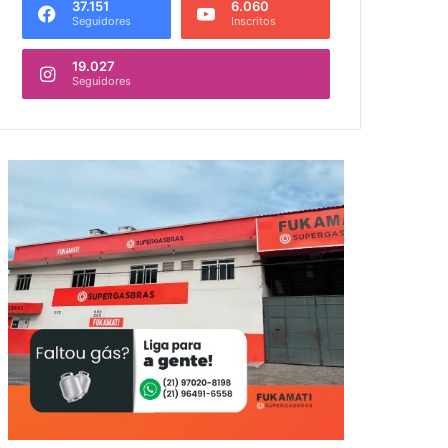
37.151
6.060
Seguidores
Inscritos
19.027
Seguidores