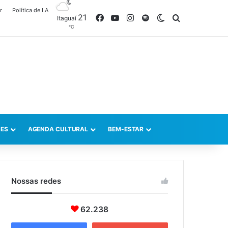
r
Política de I.A
21
Facebook
YouTube
Instagram
Spotify
Switch skin
Procurar po
Itaguaí
℃
ES
AGENDA CULTURAL
BEM-ESTAR
Nossas redes
62.238