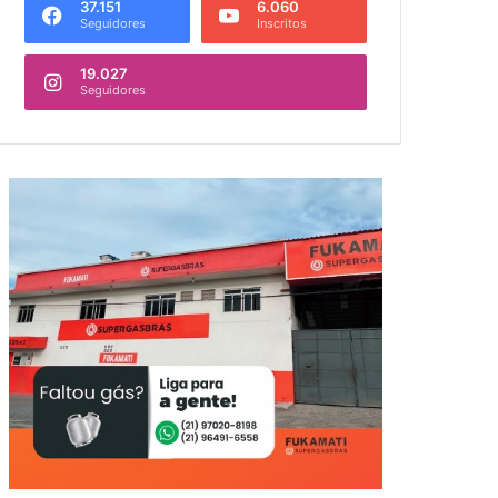
37.151
6.060
Seguidores
Inscritos
19.027
Seguidores