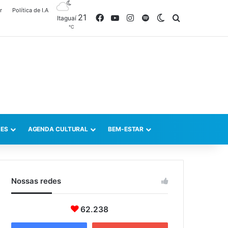
r
Política de I.A
21
Facebook
YouTube
Instagram
Spotify
Switch skin
Procurar po
Itaguaí
℃
ES
AGENDA CULTURAL
BEM-ESTAR
Nossas redes
62.238