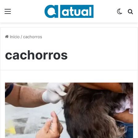
Menu
Switch
P
Início
/
cachorros
cachorros