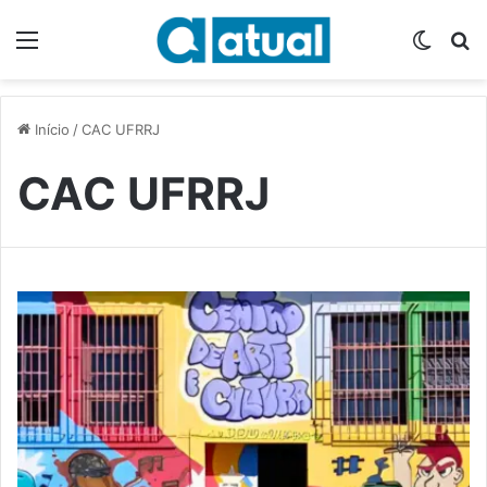
Menu
Switch
P
Início
/
CAC UFRRJ
CAC UFRRJ