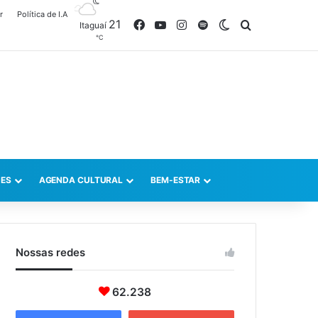
r
Política de I.A
21
Facebook
YouTube
Instagram
Spotify
Switch skin
Procurar po
Itaguaí
℃
ES
AGENDA CULTURAL
BEM-ESTAR
Nossas redes
62.238