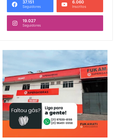
37.151
6.060
Seguidores
Inscritos
19.027
Seguidores