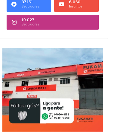
37.151
6.060
Seguidores
Inscritos
19.027
Seguidores