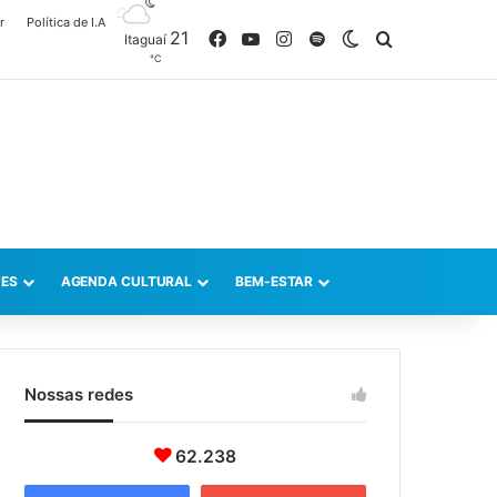
r
Política de I.A
21
Facebook
YouTube
Instagram
Spotify
Switch skin
Procurar po
Itaguaí
℃
ES
AGENDA CULTURAL
BEM-ESTAR
Nossas redes
62.238