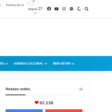
r
Política de I.A
21
Facebook
YouTube
Instagram
Spotify
Switch skin
Procurar po
Itaguaí
℃
ES
AGENDA CULTURAL
BEM-ESTAR
Nossas redes
62.238