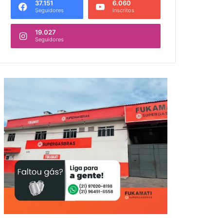
37.151
6.060
Seguidores
Inscritos
19.027
Seguidores