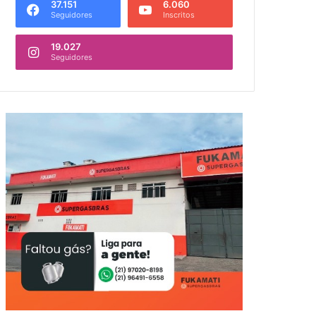
37.151
6.060
Seguidores
Inscritos
19.027
Seguidores