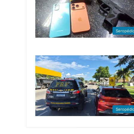
Seropédi
Seropédi