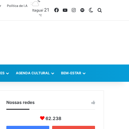
r
Política de I.A
21
Facebook
YouTube
Instagram
Spotify
Switch skin
Procurar po
Itaguaí
℃
ES
AGENDA CULTURAL
BEM-ESTAR
Nossas redes
62.238