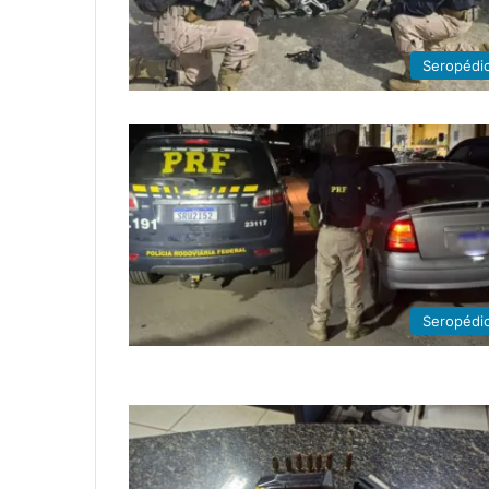
Seropédi
Seropédi