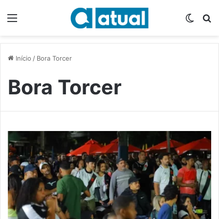
Menu
Switch
P
Início
/
Bora Torcer
Bora Torcer