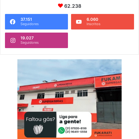
62.238
37.151
6.060
Seguidores
Inscritos
19.027
Seguidores