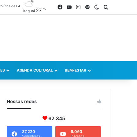
olítica de I.A
Facebook
YouTube
Instagram
Spotify
Switch skin
Procurar po
℃
27
Itaguaí
ES
AGENDA CULTURAL
BEM-ESTAR
Nossas redes
62.345
37.220
6.060
Seguidores
Inscritos