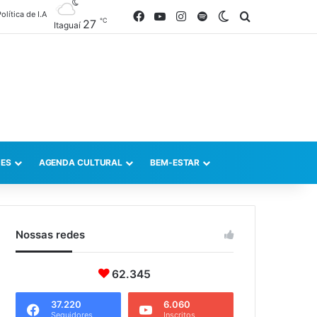
olítica de I.A
Facebook
YouTube
Instagram
Spotify
Switch skin
Procurar po
℃
27
Itaguaí
ES
AGENDA CULTURAL
BEM-ESTAR
Nossas redes
62.345
37.220
6.060
Seguidores
Inscritos