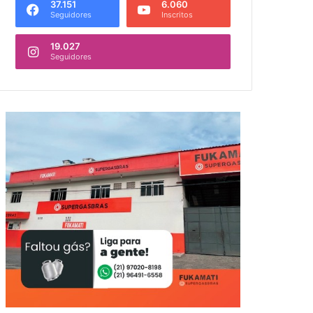
37.151
6.060
Seguidores
Inscritos
19.027
Seguidores