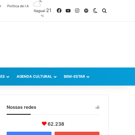
r
Política de I.A
21
Facebook
YouTube
Instagram
Spotify
Switch skin
Procurar po
Itaguaí
℃
ES
AGENDA CULTURAL
BEM-ESTAR
Nossas redes
62.238