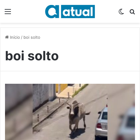
Menu
Switch
P
Início
/
boi solto
boi solto