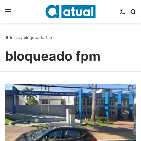
Menu
Switch
P
Início
/
bloqueado fpm
bloqueado fpm