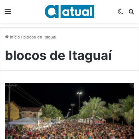
Menu
Switch
P
Início
/
blocos de Itaguaí
blocos de Itaguaí