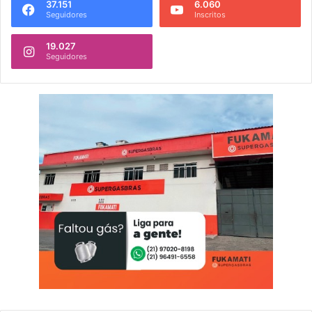
37.151
6.060
Seguidores
Inscritos
19.027
Seguidores