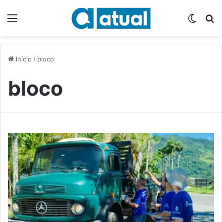
Menu
Switch
P
Início
/
bloco
bloco