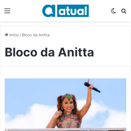
Menu
Switch
P
Início
/
Bloco da Anitta
Bloco da Anitta