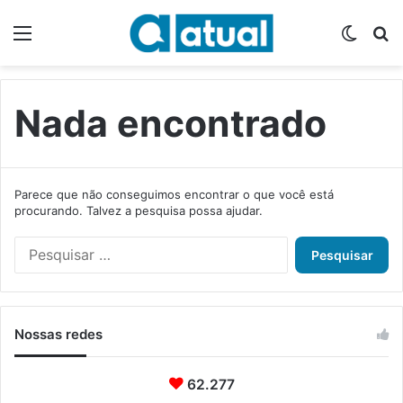
Menu
Switch
P
Nada encontrado
Parece que não conseguimos encontrar o que você está
procurando. Talvez a pesquisa possa ajudar.
P
e
s
q
u
Nossas redes
i
s
a
62.277
r