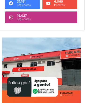
37.151
6.060
Seguidores
Inscritos
19.027
Seguidores