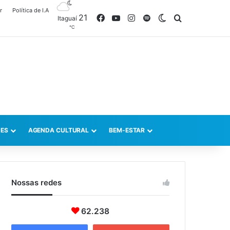
r
Política de I.A
21
Facebook
YouTube
Instagram
Spotify
Switch skin
Procurar po
Itaguaí
℃
ES
AGENDA CULTURAL
BEM-ESTAR
Nossas redes
62.238