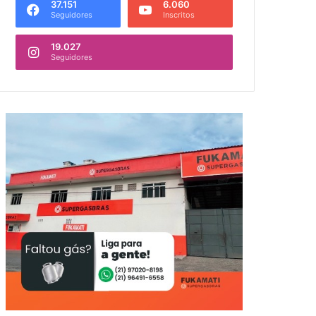
37.151
6.060
Seguidores
Inscritos
19.027
Seguidores