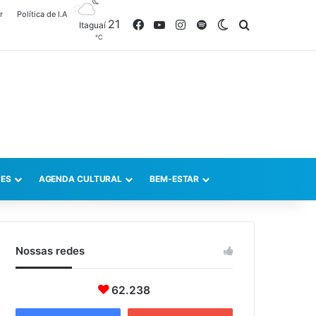
r
Política de I.A
21
Facebook
YouTube
Instagram
Spotify
Switch skin
Procurar po
Itaguaí
℃
ES
AGENDA CULTURAL
BEM-ESTAR
Nossas redes
62.238