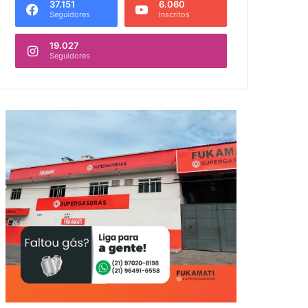
37.151
6.060
Seguidores
Inscritos
19.027
Seguidores