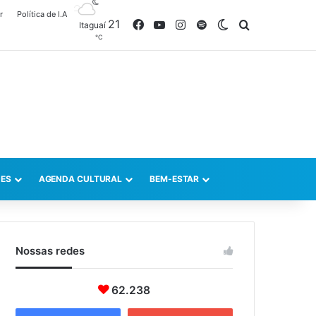
r
Política de I.A
21
Facebook
YouTube
Instagram
Spotify
Switch skin
Procurar po
Itaguaí
℃
ES
AGENDA CULTURAL
BEM-ESTAR
Nossas redes
62.238