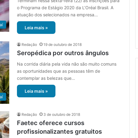
Terminam nessa sexta-feira (22) as inscrições para
o Programa de Estágio 2020 da L’Oréal Brasil. A
atuação dos selecionados na empresa…
aí
Leia mais »
Redação
19 de outubro de 2018
Seropédica por outros ângulos
Na corrida diária pela vida não são muito comuns
as oportunidades que as pessoas têm de
contemplar as belezas que…
Leia mais »
aí
Redação
3 de outubro de 2018
Faetec oferece cursos
profissionalizantes gratuitos