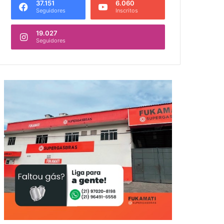
37.151
6.060
Seguidores
Inscritos
19.027
Seguidores