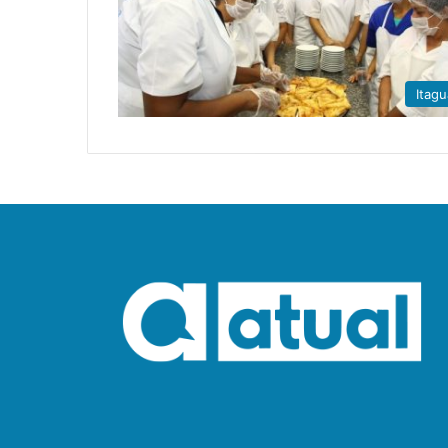
Itagu