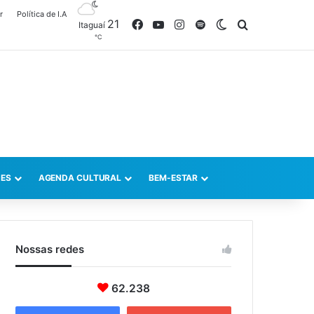
r
Política de I.A
21
Facebook
YouTube
Instagram
Spotify
Switch skin
Procurar po
Itaguaí
℃
ES
AGENDA CULTURAL
BEM-ESTAR
Nossas redes
62.238