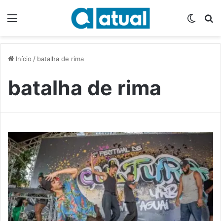
Menu
Switch
P
Início
/
batalha de rima
batalha de rima