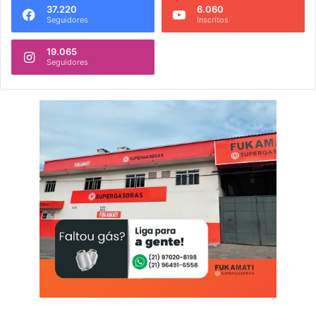
37.220
6.060
Seguidores
Inscritos
19.065
Seguidores