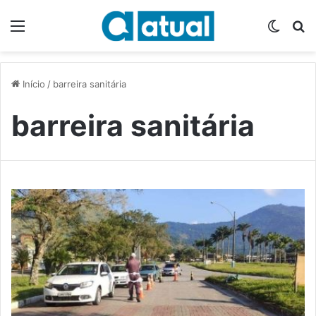
Menu
Switch
P
Início
/
barreira sanitária
barreira sanitária