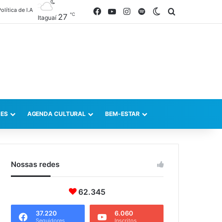
olítica de I.A
Facebook
YouTube
Instagram
Spotify
Switch skin
Procurar po
℃
27
Itaguaí
ES
AGENDA CULTURAL
BEM-ESTAR
Nossas redes
62.345
37.220
6.060
Seguidores
Inscritos