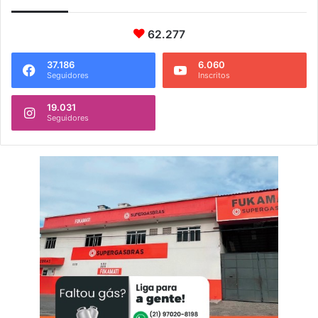
62.277
37.186
6.060
Seguidores
Inscritos
19.031
Seguidores