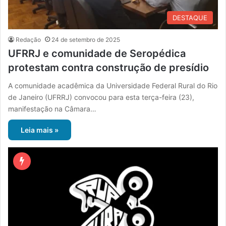
DESTAQUE
Redação
24 de setembro de 2025
UFRRJ e comunidade de Seropédica
protestam contra construção de presídio
A comunidade acadêmica da Universidade Federal Rural do Rio
de Janeiro (UFRRJ) convocou para esta terça-feira (23),
manifestação na Câmara…
Leia mais »