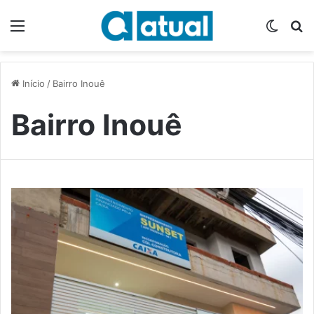
Menu
Switch
P
Início
/
Bairro Inouê
Bairro Inouê