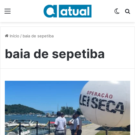
Menu
Switch
P
Início
/
baia de sepetiba
baia de sepetiba