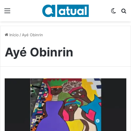
Menu
Switch
P
Início
/
Ayé Obinrin
Ayé Obinrin