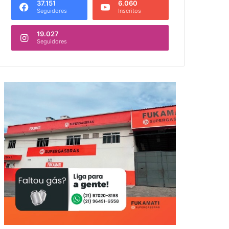
37.151
6.060
Seguidores
Inscritos
19.027
Seguidores