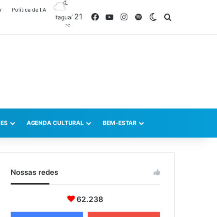
r
Política de I.A
21
Facebook
YouTube
Instagram
Spotify
Switch skin
Procurar po
Itaguaí
℃
ES
AGENDA CULTURAL
BEM-ESTAR
Nossas redes
62.238