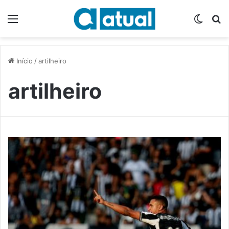
Menu
Switch
P
Início
/
artilheiro
artilheiro