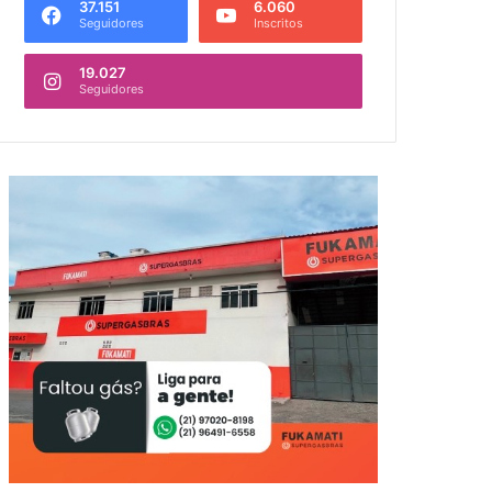
37.151
6.060
Seguidores
Inscritos
19.027
Seguidores