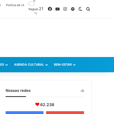
r
Política de I.A
21
Facebook
YouTube
Instagram
Spotify
Switch skin
Procurar po
Itaguaí
℃
ES
AGENDA CULTURAL
BEM-ESTAR
Nossas redes
62.238