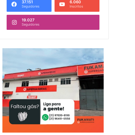
37.151
6.060
Seguidores
Inscritos
19.027
Seguidores