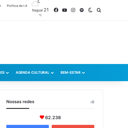
r
Política de I.A
21
Facebook
YouTube
Instagram
Spotify
Switch skin
Procurar po
Itaguaí
℃
ES
AGENDA CULTURAL
BEM-ESTAR
Nossas redes
62.238