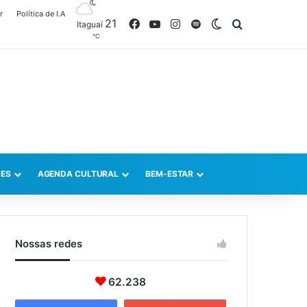
r
Política de I.A
21
Facebook
YouTube
Instagram
Spotify
Switch skin
Procurar po
Itaguaí
℃
ES
AGENDA CULTURAL
BEM-ESTAR
Nossas redes
62.238