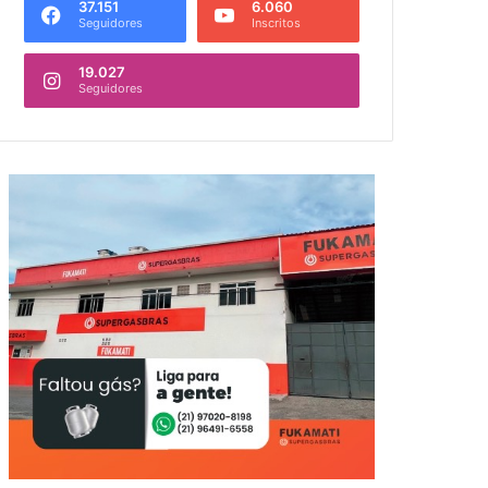
37.151
6.060
Seguidores
Inscritos
19.027
Seguidores