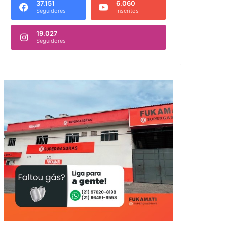
37.151
6.060
Seguidores
Inscritos
19.027
Seguidores