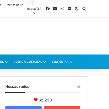
r
Política de I.A
21
Facebook
YouTube
Instagram
Spotify
Switch skin
Procurar po
Itaguaí
℃
ES
AGENDA CULTURAL
BEM-ESTAR
Nossas redes
62.238