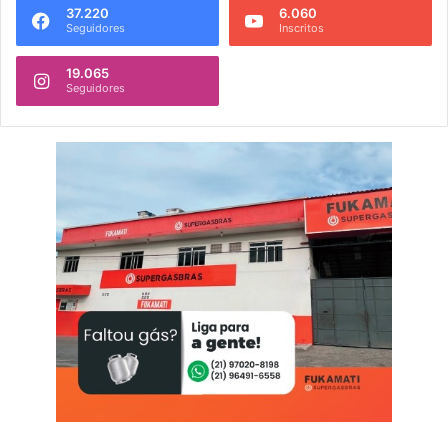
37.220
6.060
Seguidores
Inscritos
19.065
Seguidores