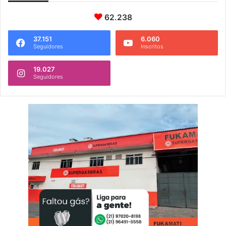
62.238
37.151
6.060
Seguidores
Inscritos
19.027
Seguidores