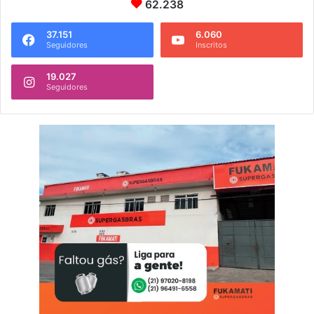
62.238
37.151
6.060
Seguidores
Inscritos
19.027
Seguidores