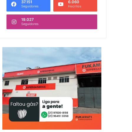
37.151
6.060
Seguidores
Inscritos
19.027
Seguidores