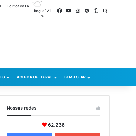
r
Política de I.A
21
Facebook
YouTube
Instagram
Spotify
Switch skin
Procurar po
Itaguaí
℃
ES
AGENDA CULTURAL
BEM-ESTAR
Nossas redes
62.238